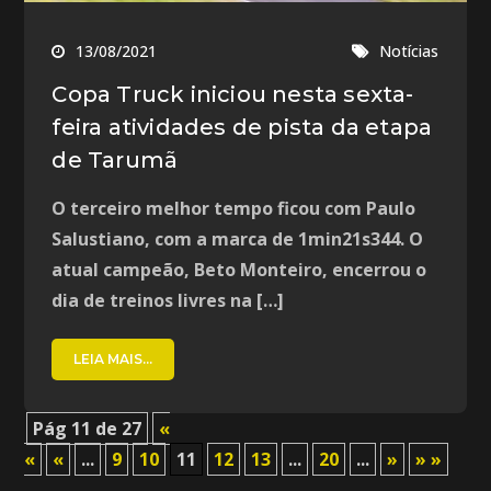
13/08/2021
Notícias
Copa Truck iniciou nesta sexta-
feira atividades de pista da etapa
de Tarumã
O terceiro melhor tempo ficou com Paulo
Salustiano, com a marca de 1min21s344. O
atual campeão, Beto Monteiro, encerrou o
dia de treinos livres na […]
LEIA MAIS...
Pág 11 de 27
«
«
«
...
9
10
11
12
13
...
20
...
»
» »