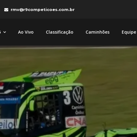
rmv@r9competicoes.com.br
6
Ao Vivo
Classificação
Caminhões
Equipe
tições
petições com caminhões MAN e Volkswagen nas categori