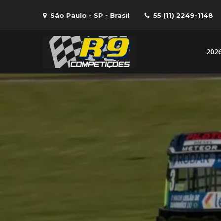
Skip
São Paulo - SP - Brasil
55 (11) 2249-1148
to
content
202
R9 Compe
R9 – Equipe de com