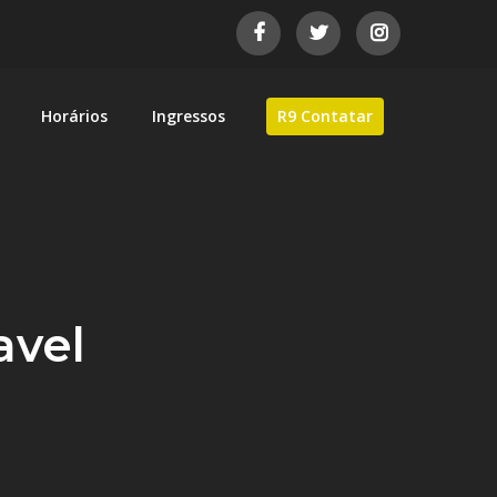
Horários
Ingressos
R9 Contatar
as de automobilismo brasileiro.
avel