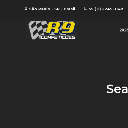
Skip
São Paulo - SP - Brasil
55 (11) 2249-1148
to
content
202
R9 Compe
R9 – Equipe de com
Sea