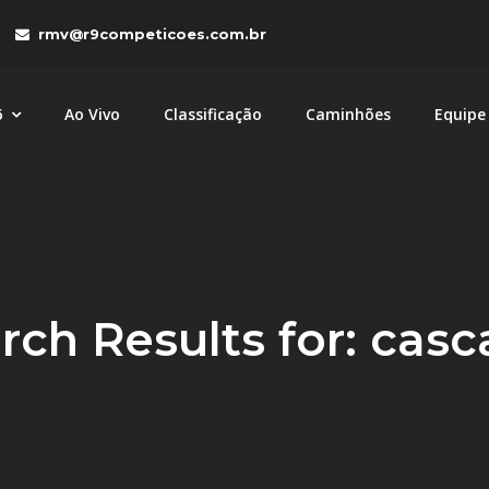
rmv@r9competicoes.com.br
6
Ao Vivo
Classificação
Caminhões
Equipe
tições
petições com caminhões MAN e Volkswagen nas categori
rch Results for:
casc