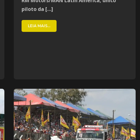
RM Motors/MAN Latin America, único
piloto da […]
LEIA MAIS...