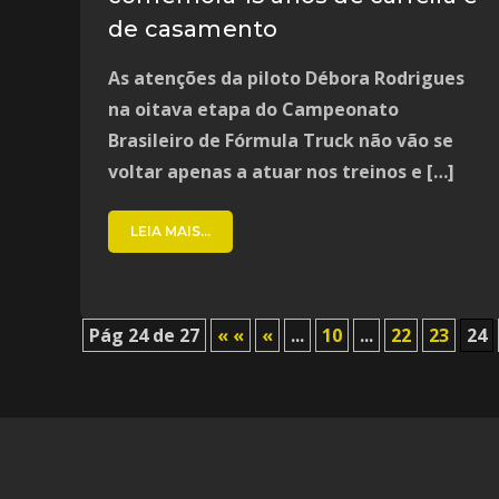
de casamento
As atenções da piloto Débora Rodrigues
na oitava etapa do Campeonato
Brasileiro de Fórmula Truck não vão se
voltar apenas a atuar nos treinos e […]
LEIA MAIS...
Pág 24 de 27
« «
«
...
10
...
22
23
24