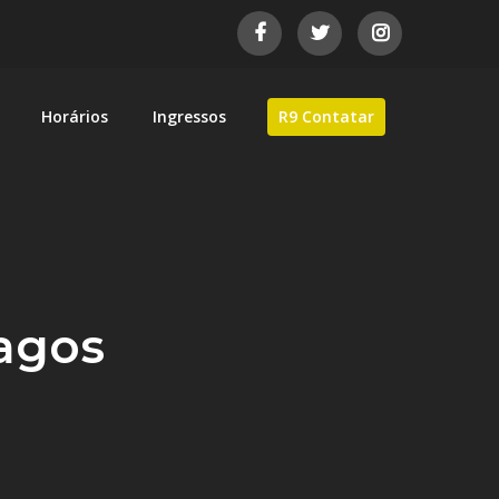
Horários
Ingressos
R9 Contatar
as de automobilismo brasileiro.
lagos