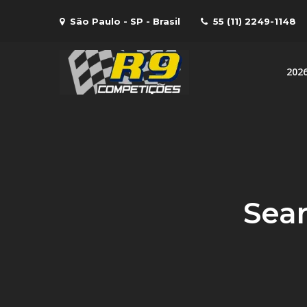
Skip
São Paulo - SP - Brasil
55 (11) 2249-1148
to
content
202
R9 Compe
R9 – Equipe de com
Sear