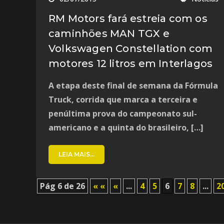
RM Motors fará estreia com os
caminhões MAN TGX e
Volkswagen Constellation com
motores 12 litros em Interlagos
A etapa deste final de semana da Fórmula
Truck, corrida que marca a terceira e
penúltima prova do campeonato sul-
americano e a quinta do brasileiro, […]
LEIA MAIS...
Pág 6 de 26
« «
«
...
4
5
6
7
8
...
2