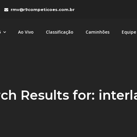
rmv@r9competicoes.com.br
6
Ao Vivo
Classificação
Caminhões
Equipe
tições
petições com caminhões MAN e Volkswagen nas categori
ch Results for:
inter