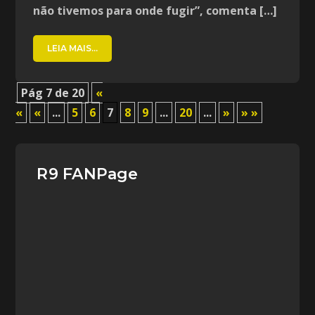
não tivemos para onde fugir”, comenta […]
LEIA MAIS...
Pág 7 de 20
«
«
«
...
5
6
7
8
9
...
20
...
»
» »
R9 FANPage