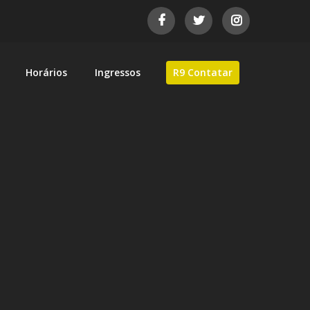
Horários
Ingressos
R9 Contatar
as de automobilismo brasileiro.