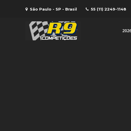
Skip
São Paulo - SP - Brasil
55 (11) 2249-1148
to
content
202
R9 Compe
R9 – Equipe de com