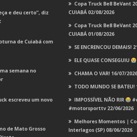
Copa Truck Be8 BeVant 20
CUIABÁ
02/08/2026
a e deu certo”, diz
t
Copa Truck Be8 BeVant 2
CUIABÁ
01/08/2026
noturna de Cuiabá com
SE ENCRENCOU DEMAIS!
2
ELE QUASE CONSEGUIU
tima semana no
CHAMA O VAR!
16/07/202
br
TODO MUNDO SE BATEU!
ruck escreveu um novo
IMPOSSÍVEL NÃO RIR
#c
#motorsporttv
22/06/2026
Melhores Momentos | Cop
omo de Mato Grosso
Interlagos (SP)
08/06/2026