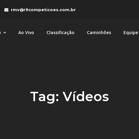
rmv@r9competicoes.com.br
6
Ao Vivo
Classificação
Caminhões
Equipe
tições
petições com caminhões MAN e Volkswagen nas categori
Tag:
Vídeos