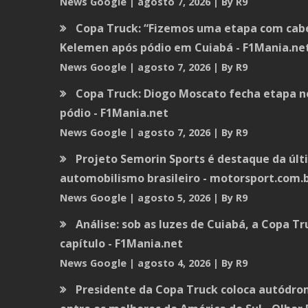
News Google
agosto 7, 2026
By R9
Copa Truck: “Fizemos uma etapa com cabeç
Kelemen após pódio em Cuiabá - F1Mania.ne
News Google
agosto 7, 2026
By R9
Copa Truck: Diogo Moscato fecha etapa 
pódio - F1Mania.net
News Google
agosto 7, 2026
By R9
Projeto Semorin Sports é destaque da úl
automobilismo brasileiro - motorsport.com.
News Google
agosto 5, 2026
By R9
Análise: sob as luzes de Cuiabá, a Copa T
capítulo - F1Mania.net
News Google
agosto 4, 2026
By R9
Presidente da Copa Truck coloca autódr