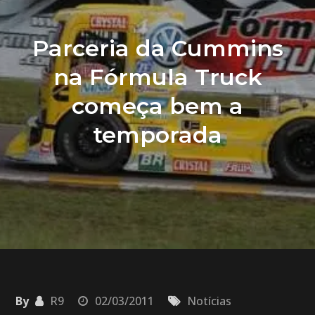
Parceria da Cummins
na Fórmula Truck
começa bem a
temporada
By
R9
02/03/2011
Notícias