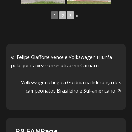
1
2
3
►
Navegação
Felipe Giaffone vence e Volkswagen triunfa
pela quinta vez consecutiva em Caruaru
de
Volkswagen chega a Goiânia na liderança dos
Post
campeonatos Brasileiro e Sul-americano
R9 FANPage