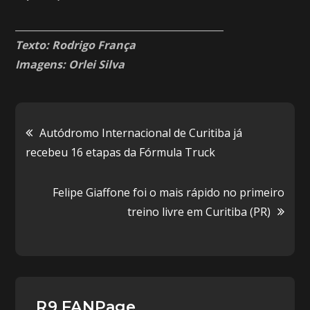
___________________________________________
Texto: Rodrigo França
Imagens: Orlei Silva
Navegação
Autódromo Internacional de Curitiba já
recebeu 16 etapas da Fórmula Truck
de
Felipe Giaffone foi o mais rápido no primeiro
Post
treino livre em Curitiba (PR)
R9 FANPage