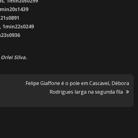
ans, 1min20s0299
 1min20s1439
n21s0891
g, 1min22s0249
n23s0936
rlei Silva.
s
Felipe Giaffone é o pole em Cascavel, Débora
Rodrigues larga na segunda fila