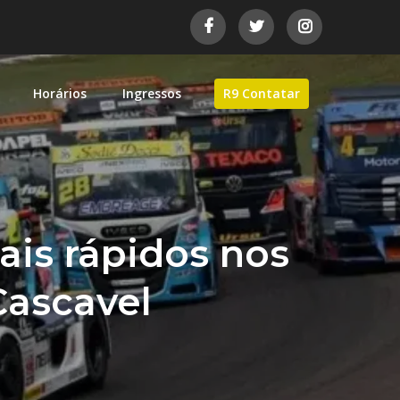
Horários
Ingressos
R9 Contatar
as de automobilismo brasileiro.
is rápidos nos
Cascavel