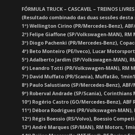
FÓRMULA TRUCK – CASCAVEL – TREINOS LIVRES
(Resultado combinado das duas sessões desta 
1º) Wellington Cirino (PR/Mercedes-Benz), AB
2º) Felipe Giaffone (SP/Volkswagen-MAN), RM
3º) Diogo Pachenki (PR/Mercedes-Benz), Copac
4º) Beto Monteiro (PE/Iveco), Lucar Motorspor
5º) Adalberto Jardim (SP/Volkswagen-MAN), R
6º) Leandro Totti (PR/Volkswagen-MAN), RM M
7º) David Muffato (PR/Scania), Muffatão, 1min
8º) Paulo Salustiano (SP/Mercedes-Benz), ABF
9º) Roberval Andrade (SP/Scania), Corinthians
10º) Rogério Castro (GO/Mercedes-Benz), ABF
11º) Débora Rodrigues (PR/Volkswagen-MAN),
12º) Régis Boessio (RS/Volvo), Boessio Compet
13º) André Marques (SP/MAN), RM Motors, 1mi