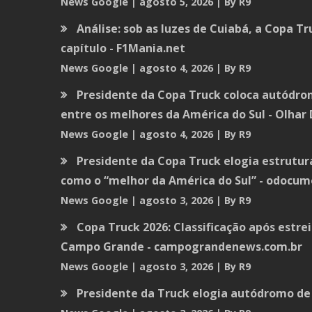
News Google
agosto 5, 2026
By R9
Análise: sob as luzes de Cuiabá, a Copa T
capítulo - F1Mania.net
News Google
agosto 4, 2026
By R9
Presidente da Copa Truck coloca autódr
entre os melhores da América do Sul - Olhar 
News Google
agosto 4, 2026
By R9
Presidente da Copa Truck elogia estrutu
como o “melhor da América do Sul” - odocu
News Google
agosto 3, 2026
By R9
Copa Truck 2026: Classificação após estr
Campo Grande - campograndenews.com.br
News Google
agosto 3, 2026
By R9
Presidente da Truck elogia autódromo d