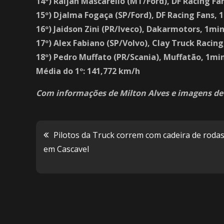
14º) Raijan Mascarello (MT/Ford), DF Racing F
15º) Djalma Fogaça (SP/Ford), DF Racing Fans,
16º) Jaidson Zini (PR/Iveco), Dakarmotors, 1mi
17º) Alex Fabiano (SP/Volvo), Clay Truck Racin
18º) Pedro Muffato (PR/Scania), Muffatão, 1mi
Média do 1º: 141,772 km/h
Com informações de Milton Alves e imagens de O
Pilotos da Truck correm com cadeira de roda
Navegação
em Cascavel
de
Post