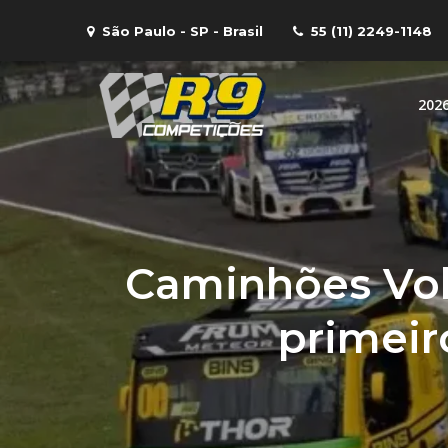
Skip
São Paulo - SP - Brasil
55 (11) 2249-1148
to
content
202
R9 Compe
R9 – Equipe de com
Caminhões Vol
primeir