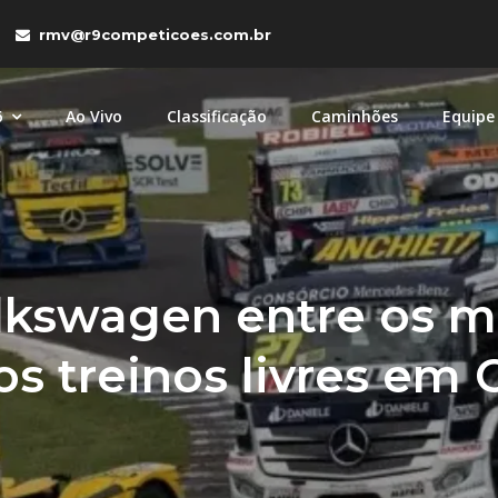
rmv@r9competicoes.com.br
6
Ao Vivo
Classificação
Caminhões
Equipe
tições
petições com caminhões MAN e Volkswagen nas categori
kswagen entre os ma
os treinos livres em 