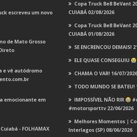
Copa Truck Be8 BeVant 20
CUIABÁ
02/08/2026
ruck escreveu um novo
Copa Truck Be8 BeVant 2
CUIABÁ
01/08/2026
omo de Mato Grosso
SE ENCRENCOU DEMAIS!
2
Direto
ELE QUASE CONSEGUIU
ra e vê autódromo
CHAMA O VAR!
16/07/202
mento.com.br
TODO MUNDO SE BATEU!
eia emocionante em
IMPOSSÍVEL NÃO RIR
#c
#motorsporttv
22/06/2026
Melhores Momentos | Cop
e Cuiabá - FOLHAMAX
Interlagos (SP)
08/06/2026