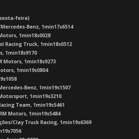
sexta-feira)
F/Mercedes-Benz, 1min17s6514
 Motors, 1min18s0028
ol Racing Truck, 1min18s0512
ts, 1min18s9170
M Motors, 1min18s9273
otors, 1min19s0804
19s1058
/Mercedes-Benz, 1min19s1507
 Motorsport, 1min19s3210
 Racing Team, 1min19s5461
 RM Motors, 1min19s5484
ições/Clay Truck Racing, 1min19s6369
n19s7056