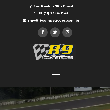
Skip
São Paulo - SP - Brasil
to
55 (11) 2249-1148
content
rmv@r9competicoes.com.br
R9 Competições
R9 – Equipe de competições com caminhões MAN e
Volkswagen nas categorias de automobilismo
brasileiro.