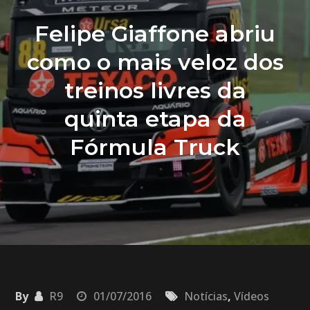
Felipe Giaffone abriu
como o mais veloz dos
treinos livres da
quinta etapa da
Fórmula Truck
By
R9
01/07/2016
Notícias
,
Vídeos