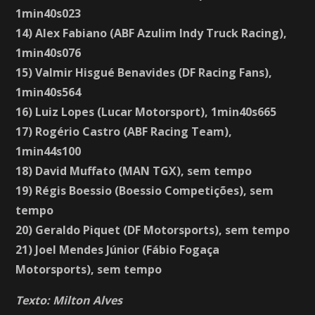
1min40s023
14) Alex Fabiano (ABF Azulim Indy Truck Racing),
1min40s076
15) Valmir Hisgué Benavides (DF Racing Fans),
1min40s564
16) Luiz Lopes (Lucar Motorsport), 1min40s665
17) Rogério Castro (ABF Racing Team),
1min44s100
18) David Muffato (MAN TGX), sem tempo
19) Régis Boessio (Boessio Competições), sem
tempo
20) Geraldo Piquet (DF Motorsports), sem tempo
21) Joel Mendes Júnior (Fábio Fogaça
Motorsports), sem tempo
Texto: Milton Alves