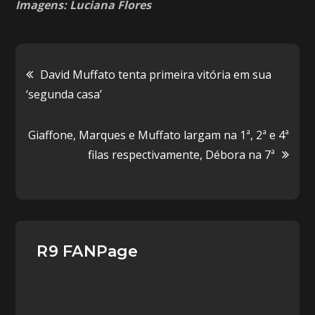
Imagens: Luciana Flores
Navegação
David Muffato tenta primeira vitória em sua
‘segunda casa’
de
Giaffone, Marques e Muffato largam na 1ª, 2ª e 4ª
Post
filas respectivamente, Débora na 7ª
R9 FANPage