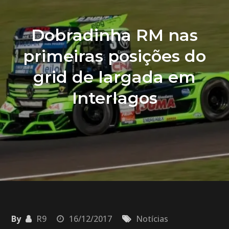
Dobradinha RM nas
primeiras posições do
grid de largada em
Interlagos
By
R9
16/12/2017
Notícias