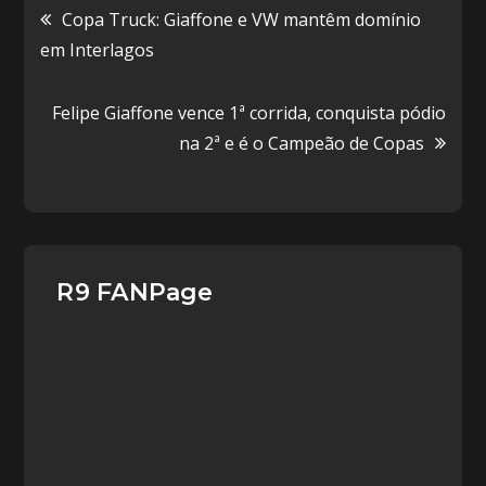
Navegação
Copa Truck: Giaffone e VW mantêm domínio
em Interlagos
de
Felipe Giaffone vence 1ª corrida, conquista pódio
Post
na 2ª e é o Campeão de Copas
R9 FANPage