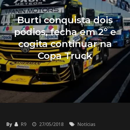
Burti conquista dois
pódios, fecha em 2º e
cogita continuar na
Copa Truck
By
R9
27/05/2018
Notícias