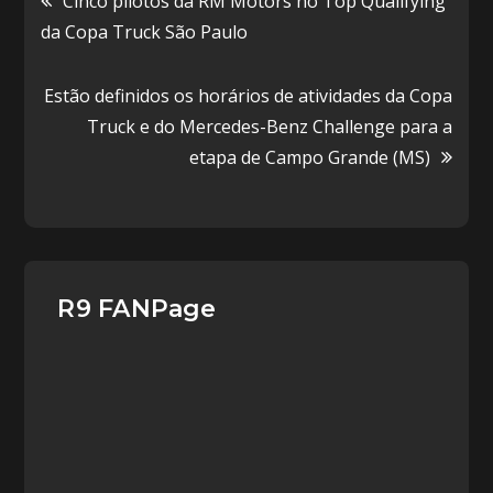
Navegação
Cinco pilotos da RM Motors no Top Qualifying
da Copa Truck São Paulo
de
Estão definidos os horários de atividades da Copa
Post
Truck e do Mercedes-Benz Challenge para a
etapa de Campo Grande (MS)
R9 FANPage