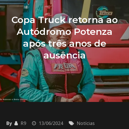
Copa Truck retorna ao
Autódromo Potenza
após três anos de
ausência
By
R9
13/06/2024
Notícias