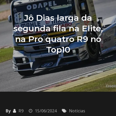
Jô Dias larga da
segunda fila na Elite,
na Pro quatro R9 no
Top10
By
R9
15/06/2024
Notícias