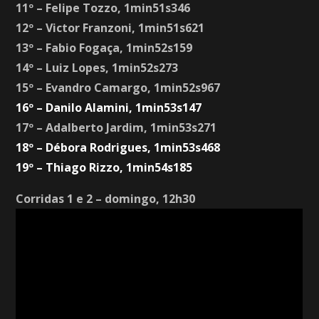
11º – Felipe Tozzo, 1min51s346
12º – Victor Franzoni, 1min51s621
13º – Fabio Fogaça, 1min52s159
14º – Luiz Lopes, 1min52s273
15º – Evandro Camargo, 1min52s967
16º – Danilo Alamini, 1min53s147
17º – Adalberto Jardim, 1min53s271
18º – Débora Rodrigues, 1min53s468
19º – Thiago Rizzo, 1min54s185
Corridas 1 e 2 – domingo, 12h30