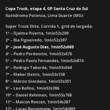
Copa Truck, etapa 4, GP Santa Cruz do Sul
Autódromo Potenza, Lima Duarte (MG):
Super Truck Elite, Corrida 1, grid de largada:
1º – Djalma Pivetta, 1min52s209
2º – Bia Figueiredo, 1min52s397
3º – José Augusto Dias, 1min52s669
4º – Pedro Perdoncini, 1min52s676
5º – Pedro Paulo Fernandes, 1min52s874
6º – Rodrigo Taborda, 1min53s044
7º – Kleber Eletric, 1min53s158
8º – Márcio Giordano, 1min53s351
9º – Leo Rufino, 1min53s386
10º – Daniel Kelemen, 1min53s768
11º – Maicon Roncen, 1min54s287
12º – Lucas Bornemann, 1min54s801