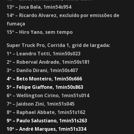
13º – Juca Bala, 1min54s954
14º – Ricardo Alvarez, excluído por emissões de
fumaça
15º – Hiro Yano, sem tempo
Super Truck Pro, Corrida 1, grid de largada:
1º – Leandro Totti, 1min50s023
2º – Roberval Andrade, 1min50s181
3º – Danilo Dirani, 1min50s407
4º – Beto Monteiro, 1min50s666
5º – Felipe Giaffone, 1min50s863
6º – Wellington Cirino, 1min51s014
7º – Jaidson Zini, 1min51s045
8º – Raphael Abbate, 1min51s162
9º – Paulo Salustiano, 1min51s263
10º – André Marques, 1min51s334