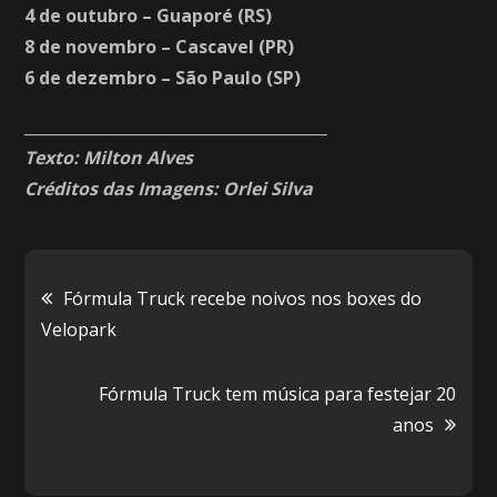
4 de outubro – Guaporé (RS)
8 de novembro – Cascavel (PR)
6 de dezembro – São Paulo (SP)
_______________________________________
Texto: Milton Alves
Créditos das Imagens: Orlei Silva
Navegação
Fórmula Truck recebe noivos nos boxes do
Velopark
de
Fórmula Truck tem música para festejar 20
Post
anos