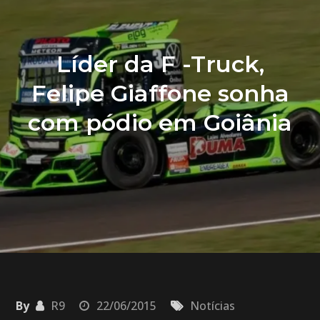
Líder da F -Truck,
Felipe Giaffone sonha
com pódio em Goiânia
By
R9
22/06/2015
Notícias